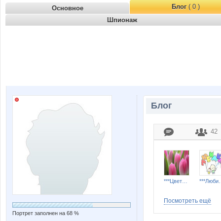
Блог
( 0 )
Основное
Шпионаж
Блог
42
***Цветы***
***Лю
Посмотреть ещё
Портрет заполнен на 68 %