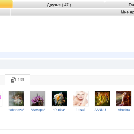
Друзья
( 47 )
Га
Мне н
139
бимка***
*lebedeva*
*Алмера*
*Рыбка*
1kisa1
AANNUSHKA
Afroditta