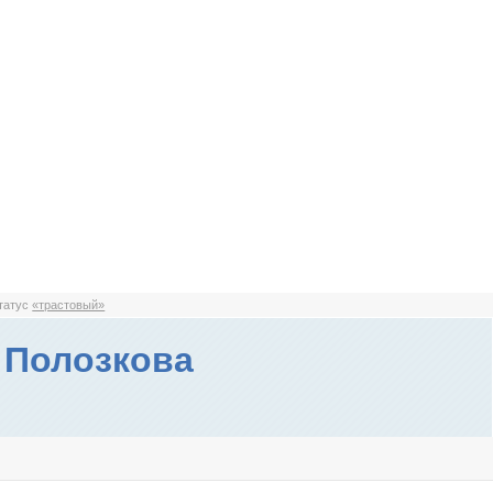
статус
«трастовый»
 Полозкова