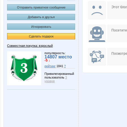
Beatrisa
BlonMi
Этот блог
Отправить приватное сообщение
Добавить в друзья
Игнорировать
LOBZIK232
Lana.1
Посетит
Сделать подарок
Совместная покупка: взрослый
Nayada3881
Ocelot
популярность:
Посмотре
14807 место
-5 ↓
рейтинг
1841
?
Привилегированный
пользователь
3
Weless
Zyxel
уровня
kristimasik
kys197