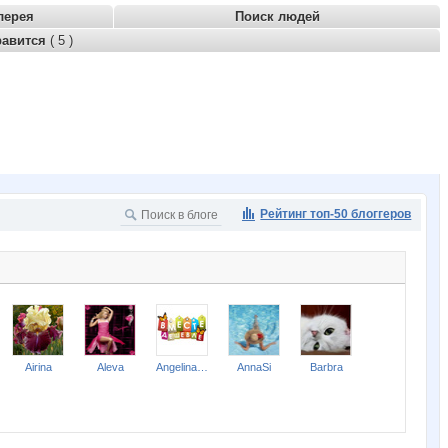
лерея
Поиск людей
равится
( 5 )
Рейтинг топ-50 блоггеров
Airina
Aleva
Angelina2307
AnnaSi
Barbra