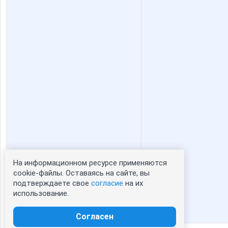
nastenka16
nataliy
swochi
tanjush
АРИСИЯ
Даш
Лепесток Лотоса
Лия260
На информационном ресурсе применяются
Статистика портрета:
cookie-файлы. Оставаясь на сайте, вы
подтверждаете свое
согласие
на их
сейчас просматривают портрет - 0
Тайник
Весна2
использование.
зарегистрированные пользователи
посетившие портрет за 7 дней - 0
Согласен