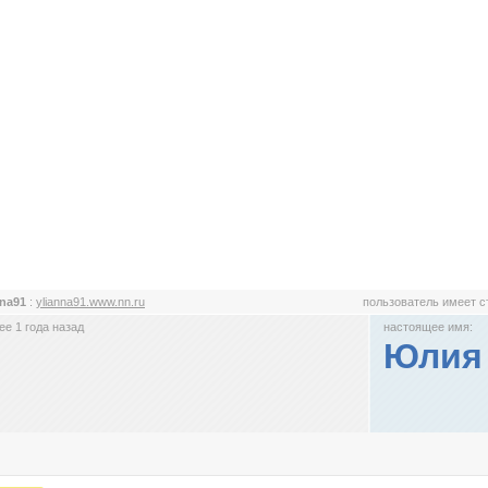
nna91
:
ylianna91.www.nn.ru
пользователь имеет 
е 1 года назад
настоящее имя:
Юлия