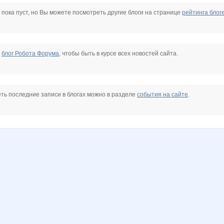
Butterfly85
CTREKOZZZA
DOSA
Diamond Crumb
Dream86
GlerY
 пока пуст, но Вы можете посмотреть другие блоги на странице
рейтинга блог
6
Lonza
Lusien
MILENCA
MilaVits@
Miss Triumf
Mora
е
блог Робота Форума
, чтобы быть в курсе всех новостей сайта.
OleOka
OlgaSm77
OlgaValerievna
PELIKAN
Pristavochka
Radmira
ть последние записи в блогах можно в разделе
события на сайте
.
adelnn
anaida
androlena
annyne
cornflour
elen76
7
la-Belle
lediX
lenchikg
lusa
madonn@
mapiks